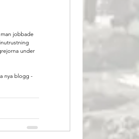
inutrustning 
grejorna under 