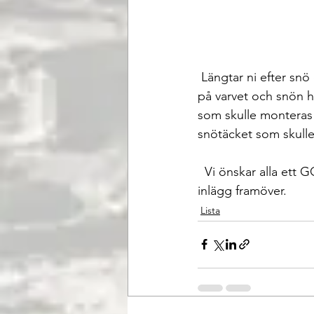
 Längtar ni efter snö och kyla? Detta gör inte jag, har fortfarande i minnet när man jobbade 
på varvet och snön h
som skulle monteras 
snötäcket som skulle
  Vi önskar alla ett GOTT NYTT ÅR med lite snö och kyla framöver samt många nya blogg -
inlägg framöver.
Lista