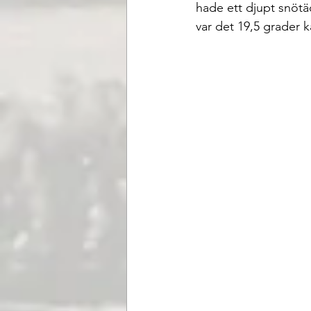
hade ett djupt snötäc
var det 19,5 grader k