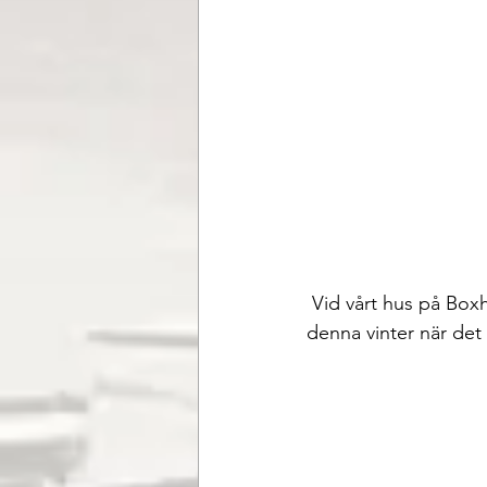
 Vid vårt hus på Boxhultsvägen 2 januari år 2010 hade det kommit ca 50 cm snö. Det var 
denna vinter när det