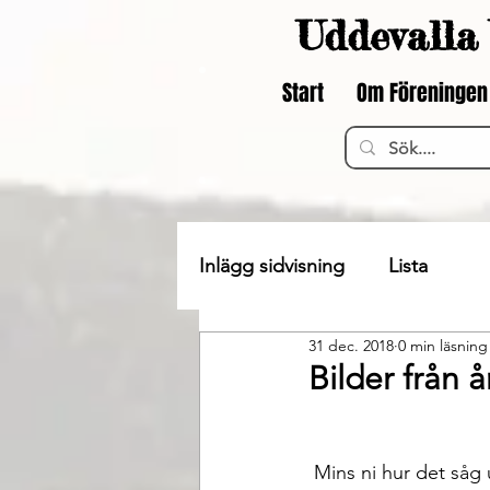
Uddevalla 
Start
Om Föreningen
Inlägg sidvisning
Lista
31 dec. 2018
0 min läsning
Bilder från å
 Mins ni hur det såg ut i naturen vid årsskiftet 2009 – 2010? kylan bet sig fast och naturen 