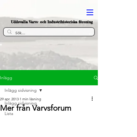
Uddevalla Varvs- och Industrihistoriska förening
Inlägg
Inlägg sidvisning
29 apr. 2013
1 min läsning
Inlägg sidvisning
Mer från Varvsforum
Lista