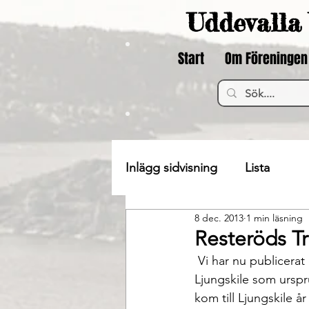
Uddevalla 
Start
Om Föreningen
Inlägg sidvisning
Lista
8 dec. 2013
1 min läsning
Resteröds T
 Vi har nu publicerat en företagsbeskrivning på vår hemsida på denna gamla textilindustri i 
Ljungskile som urspr
kom till Ljungskile år