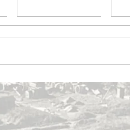
Gustaf Adolfs torg
Varvs