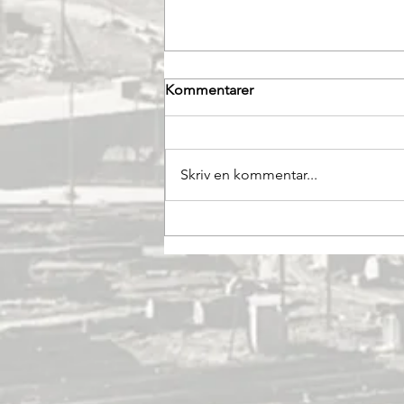
Vi går över till Facebook
Kommentarer
Vi får meddela att sedan
föreningens Facebook-sida
öppnats i maj månad 2020 med
Skriv en kommentar...
dess avsevärt större publika
exponering har vi funnit för...