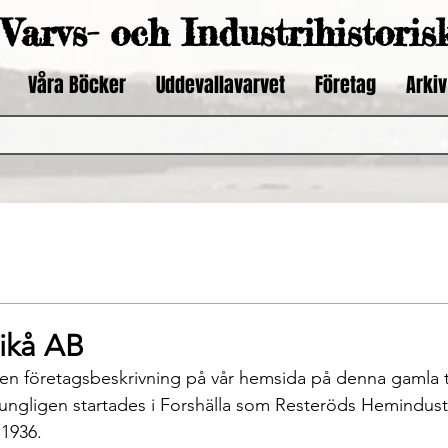
Varvs- och Industrihistoris
Våra Böcker
Uddevallavarvet
Företag
Arkiv
rikå AB
ungligen startades i Forshälla som Resteröds Hemindustr
 1936.