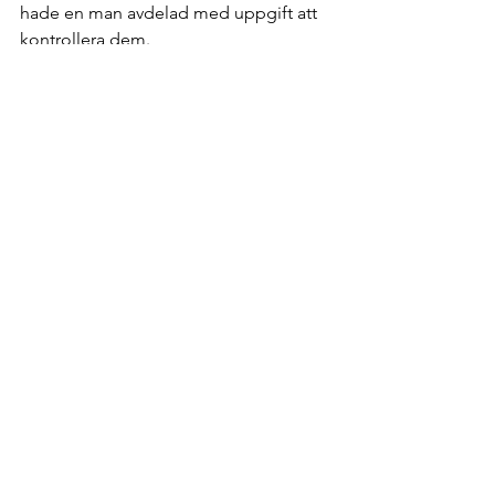
hade en man avdelad med uppgift att 
kontrollera dem.
Först med den uppgiften var Kalle 
Jönsson, sedan Sven-Erik Pettersson
(som senare själv blev anställd i A/C), 
och därefter Claes-Göran Sundberg. 
Till exempel kunde detta innebära att 
man kontrollerade åtgången av (i
första hand) grövre kabel och liknande 
dyrare materiel.
Fortsättning följer
Lista