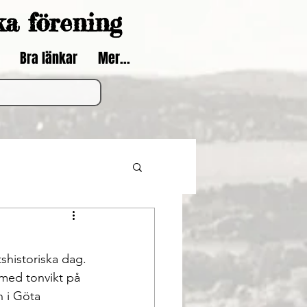
ka förening
Bra länkar
Mer...
shistoriska dag.
med tonvikt på 
n i Göta 