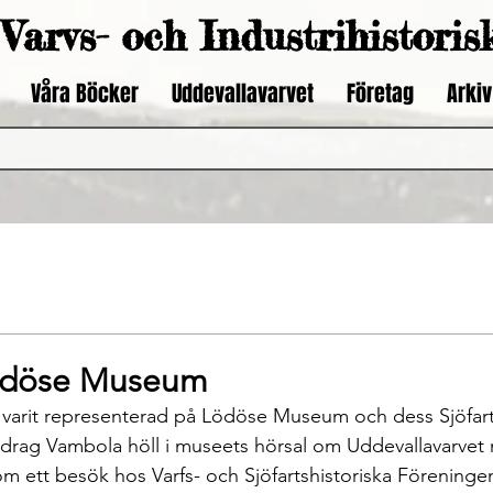
Varvs- och Industrihistoris
Våra Böcker
Uddevallavarvet
Företag
Arkiv
ödöse Museum
n varit representerad på Lödöse Museum och dess Sjöfart
drag Vambola höll i museets hörsal om Uddevallavarvet 
om ett besök hos Varfs- och Sjöfartshistoriska Föreninge