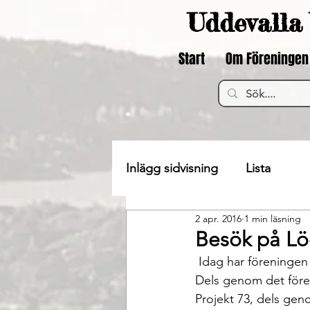
Uddevalla 
Start
Om Föreningen
Inlägg sidvisning
Lista
2 apr. 2016
1 min läsning
Besök på L
 Idag har föreninge
Dels genom det före
Projekt 73, dels gen