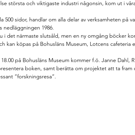
se största och viktigaste industri någonsin, kom ut i våras
a 500 sidor, handlar om alla delar av verksamheten på var
lls nedläggningen 1986.
nu i det närmaste slutsåld, men en ny omgång böcker ko
 och kan köpas på Bohusläns Museum, Lotcens cafeteria ell
kl. 18.00 på Bohusläns Museum kommer f.ö. Janne Dahl, 
presentera boken, samt berätta om projektet att ta fram 
ssant ”forskningsresa”.