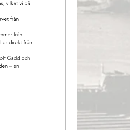
, vilket vi då 
vet från 
mmer från 
er direkt från 
Rolf Gadd och 
den – en 