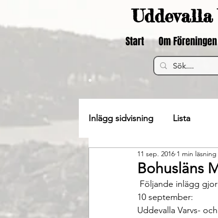
Uddevalla 
Start
Om Föreningen
Inlägg sidvisning
Lista
11 sep. 2016
1 min läsning
Bohusläns M
 Följande inlägg gjordes på Facebooksidan “Du vet att du är från Uddevalla” lördagen den 
10 september:
Uddevalla Varvs- oc