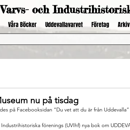
Varvs- och Industrihistoris
Våra Böcker
Uddevallavarvet
Företag
Arkiv
useum nu på tisdag
h Industrihistoriska förenings (UVIhf) nya bok om UDDE