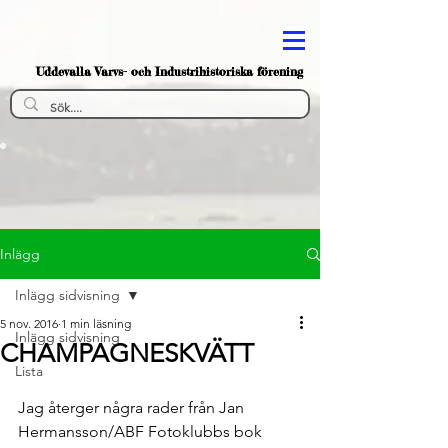
Uddevalla Varvs- och Industrihistoriska förening
Inlägg
Inlägg sidvisning
5 nov. 2016
1 min läsning
Inlägg sidvisning
CHAMPAGNESKVÄTT
Lista
Jag återger några rader från Jan 
Hermansson/ABF Fotoklubbs bok 