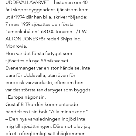
UDDEVALLAVARVET – historien om 40 
år i skeppsbyggnadens tjänstsom kom 
ut år1994 där han bl.a. skriver följande: 
7 mars 1959 sjösattes den första 
”amerikabåten” 68 000 tonaren T/T W. 
ALTON JONES för rederi Ships Inc. 
Monrovia. 
Hon var det första fartyget som 
sjösattes på nya Sörviksvarvet. 
Evenemanget var en stor händelse, inte 
bara för Uddevalla, utan även för 
europisk varvsindustri, eftersom hon 
var det största tankfartyget som byggds 
i Europa någonsin. 
Gustaf B Thordén kommenterade 
händelsen i sin bok ”Alla mina skepp” 
– Den nya varvsledningen inbjöd inte 
mig till sjösättningen. Däremot blev jag 
på ett oförglömligt sätt ihågkommen 