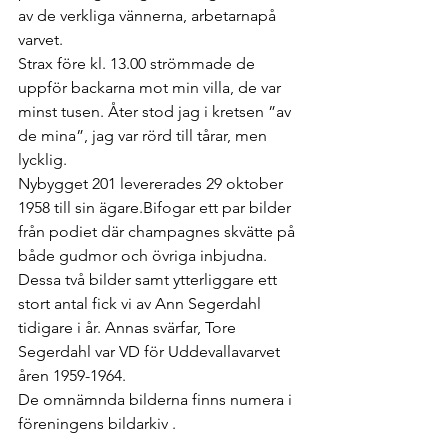
av de verkliga vännerna, arbetarnapå 
varvet. 
Strax före kl. 13.00 strömmade de 
uppför backarna mot min villa, de var 
minst tusen. Åter stod jag i kretsen ”av 
de mina”, jag var rörd till tårar, men 
lycklig. 
Nybygget 201 levererades 29 oktober 
1958 till sin ägare.Bifogar ett par bilder 
från podiet där champagnes skvätte på 
både gudmor och övriga inbjudna. 
Dessa två bilder samt ytterliggare ett 
stort antal fick vi av Ann Segerdahl 
tidigare i år. Annas svärfar, Tore 
Segerdahl var VD för Uddevallavarvet 
åren 1959-1964.
De omnämnda bilderna finns numera i 
föreningens bildarkiv .