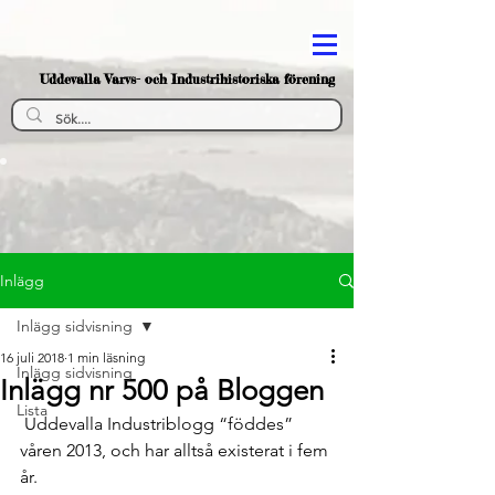
Uddevalla Varvs- och Industrihistoriska förening
Inlägg
Inlägg sidvisning
16 juli 2018
1 min läsning
Inlägg sidvisning
Inlägg nr 500 på Bloggen
Lista
 Uddevalla Industriblogg “föddes” 
våren 2013, och har alltså existerat i fem 
år.