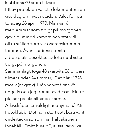
klubbens 40 åriga tillvaro.
Ett av projekten var att dokumentera en 
viss dag om livet i staden. Valet föll på 
torsdag 26 april 1979. Man var 6 
medlemmar som tidigt på morgonen 
gav sig ut med kamera och stativ till 
olika ställen som var överenskommet 
tidigare. Även stadens största 
arbetsplats besöktes av fotoklubbister 
tidigt på morgonen.
Sammanlagt togs 48 svartvita 36 bilders 
filmer under 24 timmar,. Det blev 1728 
motiv (negativ). Från varvet finns 75 
negativ och jag tror att av dessa fick tre 
platser på utställningsskärmar.
Arkivskåpen är väldigt anonyma på ABF 
Fotoklubb. Det har i stort sett bara varit 
undertecknad som har haft skåpens 
innehåll i “mitt huvud”, alltså var olika 