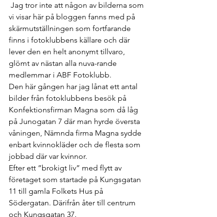
 Jag tror inte att någon av bilderna som 
vi visar här på bloggen fanns med på 
skärmutställningen som fortfarande 
finns i fotoklubbens källare och där 
lever den en helt anonymt tillvaro, 
glömt av nästan alla nuva-rande 
medlemmar i ABF Fotoklubb.  
Den här gången har jag lånat ett antal 
bilder från fotoklubbens besök på 
Konfektionsfirman Magna som då låg 
på Junogatan 7 där man hyrde översta 
våningen, Nämnda firma Magna sydde 
enbart kvinnokläder och de flesta som 
jobbad där var kvinnor.  
Efter ett ”brokigt liv” med flytt av 
företaget som startade på Kungsgatan 
11 till gamla Folkets Hus på 
Södergatan. Därifrån åter till centrum 
och Kungsgatan 37.