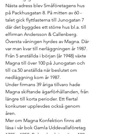
Nästa adress blev Småföretagens hus 
på Packhusgatan 8. På mitten av 60 -
talet gick flyttlasterna till Junogatan 7 
där det byggdes ett större hus bl.a. till 
elfirman Andersson & Callenberg.
Översta våningen hyrdes av Magna. Där 
var man kvar till nerläggningen år 1987. 
Från 5 anställda i början (år 1948) växte 
Magna till över 100 på Junogatan och 
till ca.50 anställda när beslutet om 
nedläggning kom år 1987. 
Under firmans 39 åriga tillvaro hade 
Magna skiftande ägarförhållanden, från 
längre till korta perioder. Ett flertal 
konkurser upplevdes också genom 
åren.  
Mer om Magna Konfektion finns att 
läsa i vår bok Gamla Uddevallaföretag 