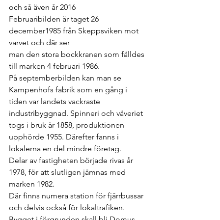
och så även år 2016 
Februaribilden är taget 26 
december1985 från Skeppsviken mot 
varvet och där ser 
man den stora bockkranen som fälldes 
till marken 4 februari 1986. 
På septemberbilden kan man se 
Kampenhofs fabrik som en gång i 
tiden var landets vackraste 
industribyggnad. Spinneri och väveriet 
togs i bruk år 1858, produktionen 
upphörde 1955. Därefter fanns i 
lokalerna en del mindre företag. 
Delar av fastigheten började rivas år 
1978, för att slutligen jämnas med 
marken 1982. 
Där finns numera station för fjärrbussar 
och delvis också för lokaltrafiken. 
Bygget i förgrunden skall bli Domus 