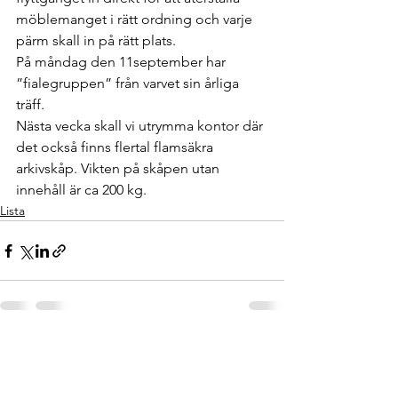
möblemanget i rätt ordning och varje 
pärm skall in på rätt plats. 
På måndag den 11september har 
”fialegruppen” från varvet sin årliga 
träff.
Nästa vecka skall vi utrymma kontor där 
det också finns flertal flamsäkra 
arkivskåp. Vikten på skåpen utan 
innehåll är ca 200 kg.
Lista
Visa alla
Senaste inlägg