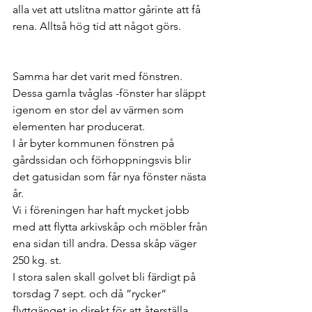
alla vet att utslitna mattor gårinte att få 
rena. Alltså hög tid att något görs.
Samma har det varit med fönstren. 
Dessa gamla tvåglas -fönster har släppt 
igenom en stor del av värmen som 
elementen har producerat.
I år byter kommunen fönstren på 
gårdssidan och förhoppningsvis blir 
det gatusidan som får nya fönster nästa 
år.
Vi i föreningen har haft mycket jobb 
med att flytta arkivskåp och möbler från 
ena sidan till andra. Dessa skåp väger 
250 kg. st. 
I stora salen skall golvet bli färdigt på 
torsdag 7 sept. och då ”rycker” 
flyttgänget in direkt för att återställa 