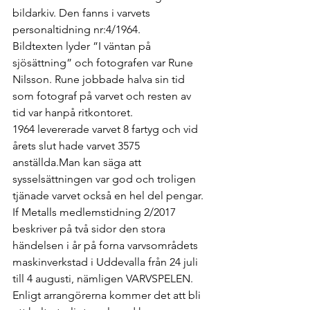
bildarkiv. Den fanns i varvets 
personaltidning nr:4/1964. 
Bildtexten lyder ”I väntan på 
sjösättning” och fotografen var Rune 
Nilsson. Rune jobbade halva sin tid 
som fotograf på varvet och resten av 
tid var hanpå ritkontoret. 
1964 levererade varvet 8 fartyg och vid 
årets slut hade varvet 3575 
anställda.Man kan säga att 
sysselsättningen var god och troligen 
tjänade varvet också en hel del pengar.
If Metalls medlemstidning 2/2017 
beskriver på två sidor den stora 
händelsen i år på forna varvsområdets 
maskinverkstad i Uddevalla från 24 juli 
till 4 augusti, nämligen VARVSPELEN. 
Enligt arrangörerna kommer det att bli 