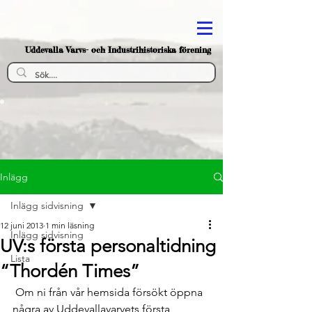
Uddevalla Varvs- och Industrihistoriska förening
Inlägg
Inlägg sidvisning
12 juni 2013
1 min läsning
Inlägg sidvisning
UV:s första personaltidning
Lista
“Thordén Times”
 Om ni från vår hemsida försökt öppna 
några av Uddevallavarvets första 