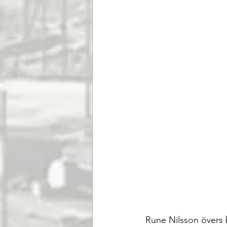
 Rune Nilsson övers bakom sitt skriv/administrationsbord, samt varvets informationschef 