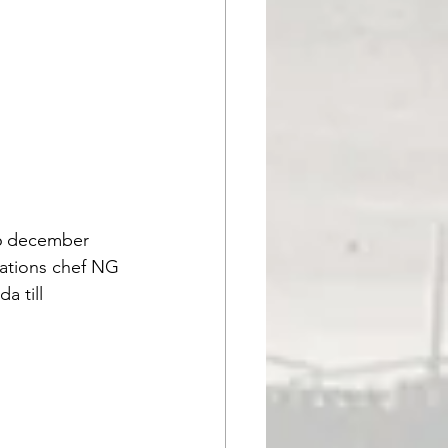
 6 december 
mations chef NG 
a till 