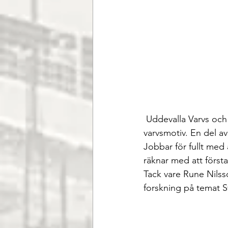
 Uddevalla Varvs och Industrihistoriska föreningen har hela Runes bildarkiv med hans 
varvsmotiv. En del av
Jobbar för fullt med
räknar med att första
Tack vare Rune Nilss
forskning på temat S