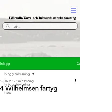
Uddevalla Varvs- och Industrihistoriska förening
Inlägg
Inlägg sidvisning
15 jan. 2019
1 min läsning
Inlägg sidvisning
4 Wilhelmsen fartyg
Lista