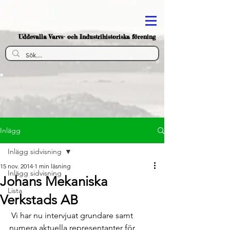
Uddevalla Varvs- och Industrihistoriska förening
Inlägg
Inlägg sidvisning
15 nov. 2014
1 min läsning
Inlägg sidvisning
Johans Mekaniska
Lista
Verkstads AB
 Vi har nu intervjuat grundare samt 
numera aktuella representanter för 