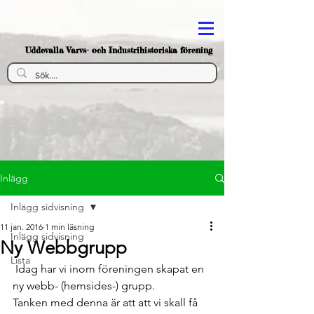
Uddevalla Varvs- och Industrihistoriska förening
Inlägg
Inlägg sidvisning
11 jan. 2016
1 min läsning
Inlägg sidvisning
Ny Webbgrupp
Lista
 Idag har vi inom föreningen skapat en 
ny webb- (hemsides-) grupp.
Tanken med denna är att att vi skall få 