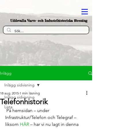
Uddevalla Varvs- och Industrihistoriska förening
Inlägg
Inlägg sidvisning
18 aug. 2015
1 min läsning
Inlägg sidvisning
Telefonhistorik
Lista
 På hemsidan – under 
Infrastruktur/Telefon och Telegraf – 
liksom 
HÄR
 – har vi nu lagt in denna 