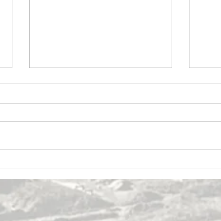
Gustaf Adolfs torg
Varvs