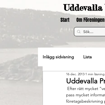
Uddevalla 
Start
Om Föreningen
Inlägg sidvisning
Lista
16 dec. 2013
1 min läsning
Uddevalla Pr
 Efter rätt mycket “vedermöda” har vi inom Industrigruppen slutligen lyckats samla in så 
pass mycket informat
företagsbeskrivning 