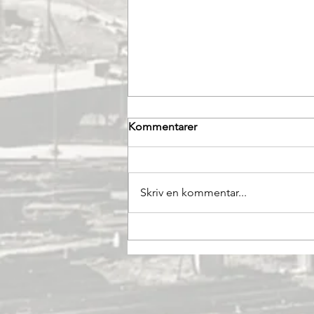
Vi går över till Facebook
Kommentarer
Vi får meddela att sedan
föreningens Facebook-sida
öppnats i maj månad 2020 med
Skriv en kommentar...
dess avsevärt större publika
exponering har vi funnit för...