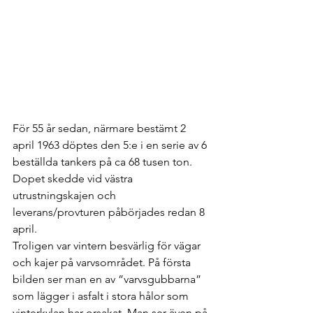
För 55 år sedan, närmare bestämt 2 
april 1963 döptes den 5:e i en serie av 6 
beställda tankers på ca 68 tusen ton. 
Dopet skedde vid västra 
utrustningskajen och 
leverans/provturen påbörjades redan 8 
april.
Troligen var vintern besvärlig för vägar 
och kajer på varvsområdet. På första 
bilden ser man en av ”varvsgubbarna” 
som lägger i asfalt i stora hålor som 
vinterkylan har orsakat. Man ser även på 