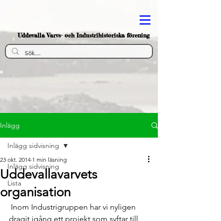
Uddevalla Varvs- och Industrihistoriska förening
Inlägg
Inlägg sidvisning
23 okt. 2014
1 min läsning
Inlägg sidvisning
Uddevallavarvets
Lista
organisation
 Inom Industrigruppen har vi nyligen 
dragit igång ett projekt som syftar till 