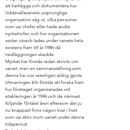
att kartlägga och dokumentera hur 
Uddevallavarvets ursprungliga 
organisation såg ut, vilka per-soner 
som var chefer eller hade andra 
nyckelroller, och hur organisationen 
sedan utveck-lades under varvets hela 
existens fram till år 1986 då 
nedläggningen skedde.
Mycket har förstås redan skrivits om 
varvet, men en sammanställning som 
denna har oss veterligen aldrig gjorts.
Utmaningen blir förstås att forska fram 
hur företaget organiserades vid 
etableringen år 1946 och de närmast 
följande 10-talet åren eftersom det ju 
nu knappast finns någon kvar i livet 
som var aktiv inom varvet under denna 
tidsperiod.