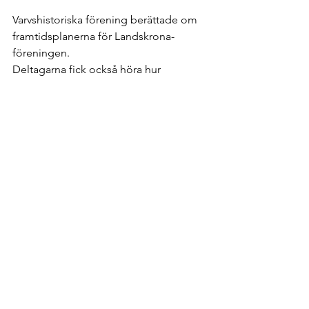
Varvshistoriska förening berättade om 
framtidsplanerna för Landskrona-
föreningen.
Deltagarna fick också höra hur
Centrum för Arbetslivshistoria i 
Landskrona arbetar och dess 
målsättning.
Detta var bara en liten del av
alla upplevelser som vi fick till livs.
Vi skall inte heller glömma alla 
kontakter som knöts under dessa dagar
som dessutom gav oss två soliga 
Skånedagar.
I bilen hem till Uddevalla var vi