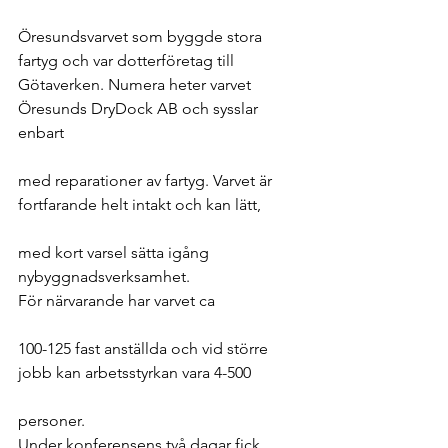
Öresundsvarvet som byggde stora 
fartyg och var dotterföretag till 
Götaverken. Numera heter varvet 
Öresunds DryDock AB och sysslar 
enbart
med reparationer av fartyg. Varvet är 
fortfarande helt intakt och kan lätt,
med kort varsel sätta igång 
nybyggnadsverksamhet. 
För närvarande har varvet ca
100-125 fast anställda och vid större 
jobb kan arbetsstyrkan vara 4-500
personer.
Under konferensens två dagar fick