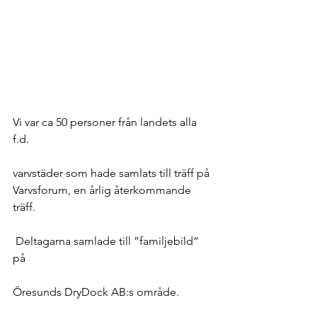
Vi var ca 50 personer från landets alla 
f.d.
varvstäder som hade samlats till träff på
Varvsforum, en årlig återkommande 
träff.
 Deltagarna samlade till ”familjebild” 
på
Öresunds DryDock AB:s område.